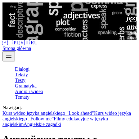
jęz
ang
nauka 
angiel
🇵🇱 PL
🇷🇺 RU
Strona główna
Dialogi
Teksty
Testy
Gramatyka
Audio i wideo
Tematy
Nawigacja
Kurs wideo języka angielskiego "Look ahead"
Kurs wideo języka
angielskiego „Follow me”
Filmy edukacyjne w języku
angielskim
Angielskie zagadki