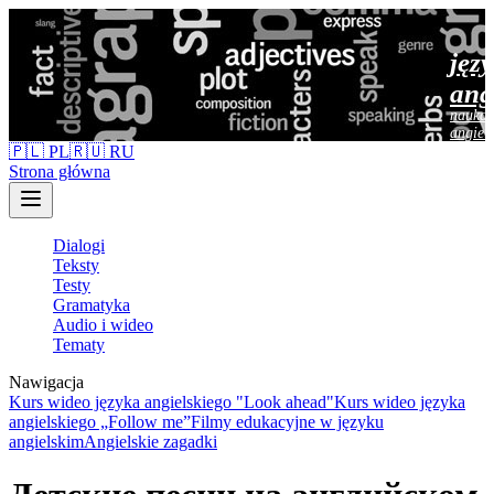
jęz
ang
nauka 
angiel
🇵🇱 PL
🇷🇺 RU
Strona główna
Dialogi
Teksty
Testy
Gramatyka
Audio i wideo
Tematy
Nawigacja
Kurs wideo języka angielskiego "Look ahead"
Kurs wideo języka
angielskiego „Follow me”
Filmy edukacyjne w języku
angielskim
Angielskie zagadki