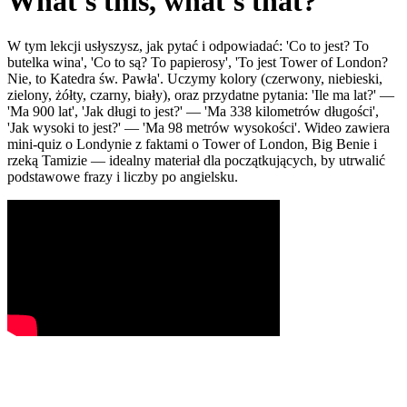
What's this, what's that?
W tym lekcji usłyszysz, jak pytać i odpowiadać: 'Co to jest? To
butelka wina', 'Co to są? To papierosy', 'To jest Tower of London?
Nie, to Katedra św. Pawła'. Uczymy kolory (czerwony, niebieski,
zielony, żółty, czarny, biały), oraz przydatne pytania: 'Ile ma lat?' —
'Ma 900 lat', 'Jak długi to jest?' — 'Ma 338 kilometrów długości',
'Jak wysoki to jest?' — 'Ma 98 metrów wysokości'. Wideo zawiera
mini-quiz o Londynie z faktami o Tower of London, Big Benie i
rzeką Tamizie — idealny materiał dla początkujących, by utrwalić
podstawowe frazy i liczby po angielsku.