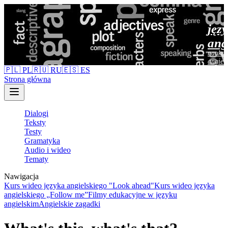
jęz
ang
nauka 
angiel
🇵🇱 PL
🇷🇺 RU
🇪🇸 ES
Strona główna
Dialogi
Teksty
Testy
Gramatyka
Audio i wideo
Tematy
Nawigacja
Kurs wideo języka angielskiego "Look ahead"
Kurs wideo języka
angielskiego „Follow me”
Filmy edukacyjne w języku
angielskim
Angielskie zagadki