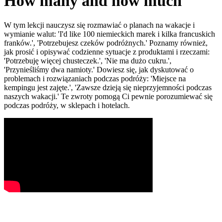
How many and how much
W tym lekcji nauczysz się rozmawiać o planach na wakacje i
wymianie walut: 'I'd like 100 niemieckich marek i kilka francuskich
franków.', 'Potrzebujesz czeków podróżnych.' Poznamy również,
jak prosić i opisywać codzienne sytuacje z produktami i rzeczami:
'Potrzebuję więcej chusteczek.', 'Nie ma dużo cukru.',
'Przynieśliśmy dwa namioty.' Dowiesz się, jak dyskutować o
problemach i rozwiązaniach podczas podróży: 'Miejsce na
kempingu jest zajęte.', 'Zawsze dzieją się nieprzyjemności podczas
naszych wakacji.' Te zwroty pomogą Ci pewnie porozumiewać się
podczas podróży, w sklepach i hotelach.