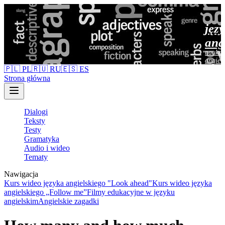
jęz
ang
nauka 
angiel
🇵🇱 PL
🇷🇺 RU
🇪🇸 ES
Strona główna
Dialogi
Teksty
Testy
Gramatyka
Audio i wideo
Tematy
Nawigacja
Kurs wideo języka angielskiego "Look ahead"
Kurs wideo języka
angielskiego „Follow me”
Filmy edukacyjne w języku
angielskim
Angielskie zagadki