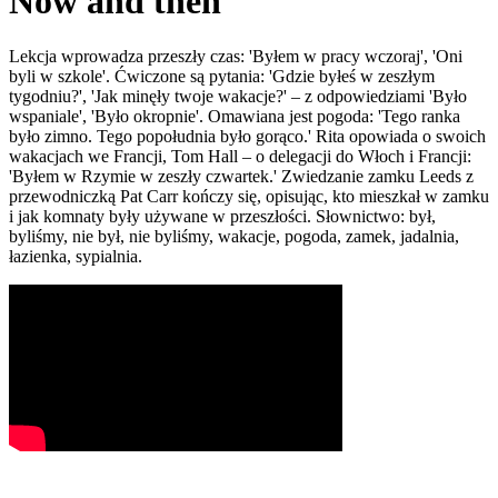
Now and then
Lekcja wprowadza przeszły czas: 'Byłem w pracy wczoraj', 'Oni
byli w szkole'. Ćwiczone są pytania: 'Gdzie byłeś w zeszłym
tygodniu?', 'Jak minęły twoje wakacje?' – z odpowiedziami 'Było
wspaniale', 'Było okropnie'. Omawiana jest pogoda: 'Tego ranka
było zimno. Tego popołudnia było gorąco.' Rita opowiada o swoich
wakacjach we Francji, Tom Hall – o delegacji do Włoch i Francji:
'Byłem w Rzymie w zeszły czwartek.' Zwiedzanie zamku Leeds z
przewodniczką Pat Carr kończy się, opisując, kto mieszkał w zamku
i jak komnaty były używane w przeszłości. Słownictwo: był,
byliśmy, nie był, nie byliśmy, wakacje, pogoda, zamek, jadalnia,
łazienka, sypialnia.