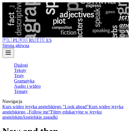
jęz
ang
nauka 
angiel
🇵🇱 PL
🇷🇺 RU
🇪🇸 ES
Strona główna
Dialogi
Teksty
Testy
Gramatyka
Audio i wideo
Tematy
Nawigacja
Kurs wideo języka angielskiego "Look ahead"
Kurs wideo języka
angielskiego „Follow me”
Filmy edukacyjne w języku
angielskim
Angielskie zagadki