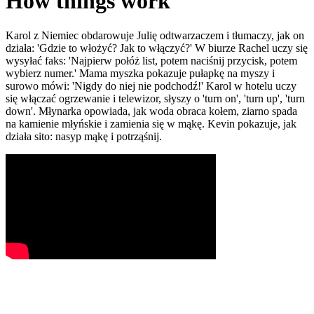
How things work
Karol z Niemiec obdarowuje Julię odtwarzaczem i tłumaczy, jak on
działa: 'Gdzie to włożyć? Jak to włączyć?' W biurze Rachel uczy się
wysyłać faks: 'Najpierw połóż list, potem naciśnij przycisk, potem
wybierz numer.' Mama myszka pokazuje pułapkę na myszy i
surowo mówi: 'Nigdy do niej nie podchodź!' Karol w hotelu uczy
się włączać ogrzewanie i telewizor, słyszy o 'turn on', 'turn up', 'turn
down'. Młynarka opowiada, jak woda obraca kołem, ziarno spada
na kamienie młyńskie i zamienia się w mąkę. Kevin pokazuje, jak
działa sito: nasyp mąkę i potrząśnij.