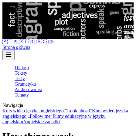
jęz
ang
nauka 
angiel
🇵🇱 PL
🇷🇺 RU
🇪🇸 ES
Strona główna
Dialogi
Teksty
Testy
Gramatyka
Audio i wideo
Tematy
Nawigacja
Kurs wideo języka angielskiego "Look ahead"
Kurs wideo języka
angielskiego „Follow me”
Filmy edukacyjne w języku
angielskim
Angielskie zagadki