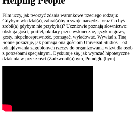
Helping People
Film uczy, jak tworzyć zdania warunkowe trzeciego rodzaju:
Gdybym wiedział(a), zabrał(a)bym swoje narzędzia oraz Co byś
zrobił(a) gdybym nie przybył(a)? Uczniowie poznają słownictwo:
obsługa gości, portfel, okulary przeciwsłoneczne, język migowy,
gesty, niepełnosprawność, pomagać, wyładować. Wywiad z Tiną
Sonne pokazuje, jak pomaga ona gościom Universal Studios – od
odnajdywania zagubionych rzeczy do organizowania wizyt dla osób
z potrzebami specjalnymi. Dyskutuje się, jak wyrażać hipotetyczne
działania w przeszłości (Zadzwonił(a)bym, Pomógł(a)bym).