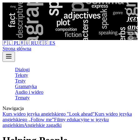
jęz
ang
nauka 
angiel
🇵🇱 PL
🇷🇺 RU
🇪🇸 ES
Strona główna
Dialogi
Teksty
Testy
Gramatyka
Audio i wideo
Tematy
Nawigacja
Kurs wideo języka angielskiego "Look ahead"
Kurs wideo języka
angielskiego „Follow me”
Filmy edukacyjne w języku
angielskim
Angielskie zagadki