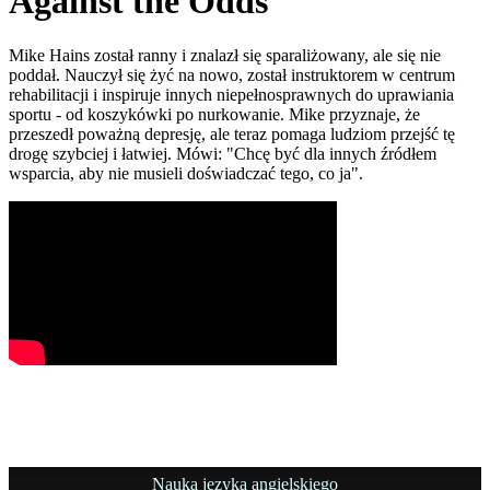
Against the Odds
Mike Hains został ranny i znalazł się sparaliżowany, ale się nie
poddał. Nauczył się żyć na nowo, został instruktorem w centrum
rehabilitacji i inspiruje innych niepełnosprawnych do uprawiania
sportu - od koszykówki po nurkowanie. Mike przyznaje, że
przeszedł poważną depresję, ale teraz pomaga ludziom przejść tę
drogę szybciej i łatwiej. Mówi: "Chcę być dla innych źródłem
wsparcia, aby nie musieli doświadczać tego, co ja".
Nauka języka angielskiego