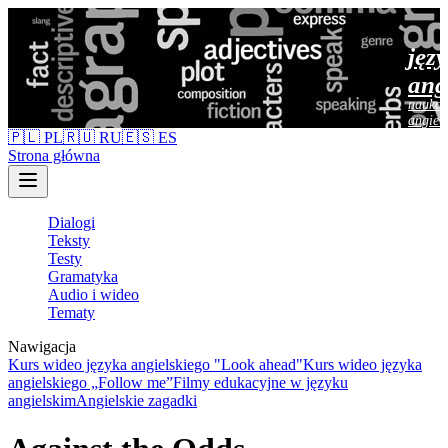
jęz
ang
nauka 
angiel
🇵🇱 PL
🇷🇺 RU
🇪🇸 ES
Strona główna
Dialogi
Teksty
Testy
Gramatyka
Audio i wideo
Tematy
Nawigacja
Kurs wideo języka angielskiego "Look ahead"
Kurs wideo języka
angielskiego „Follow me”
Filmy edukacyjne w języku
angielskim
Angielskie zagadki