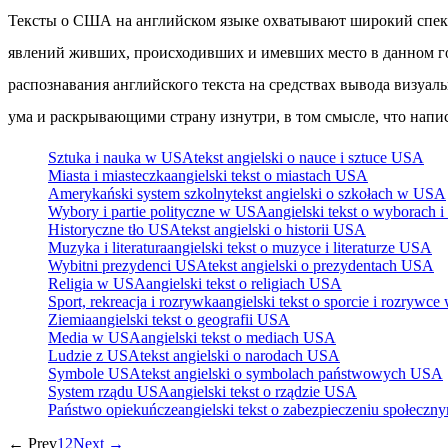
Тексты о США на английском языке охватывают широкий спект
явлений живших, происходивших и имевших место в данном го
распознавания английского текста на средствах вывода визу
ума и раскрывающими страну изнутри, в том смысле, что н
Sztuka i nauka w USA
tekst angielski o nauce i sztuce USA
Miasta i miasteczka
angielski tekst o miastach USA
Amerykański system szkolny
tekst angielski o szkołach w USA
Wybory i partie polityczne w USA
angielski tekst o wyborach
Historyczne tło USA
tekst angielski o historii USA
Muzyka i literatura
angielski tekst o muzyce i literaturze USA
Wybitni prezydenci USA
tekst angielski o prezydentach USA
Religia w USA
angielski tekst o religiach USA
Sport, rekreacja i rozrywka
angielski tekst o sporcie i rozrywc
Ziemia
angielski tekst o geografii USA
Media w USA
angielski tekst o mediach USA
Ludzie z USA
tekst angielski o narodach USA
Symbole USA
tekst angielski o symbolach państwowych USA
System rządu USA
angielski tekst o rządzie USA
Państwo opiekuńcze
angielski tekst o zabezpieczeniu społec
← Prev
1
2
Next →