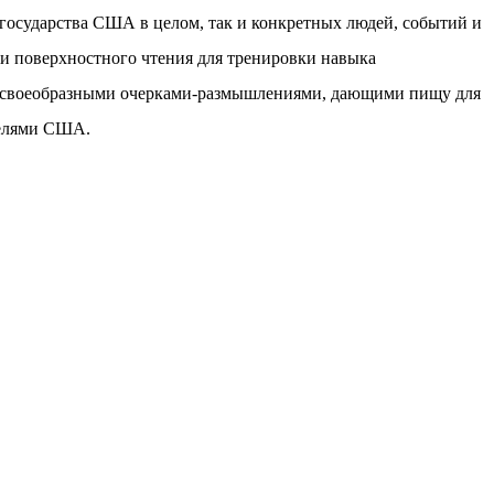
государства США в целом, так и конкретных людей, событий и
и поверхностного чтения для тренировки навыка
ся своеобразными очерками-размышлениями, дающими пищу для
телями США.