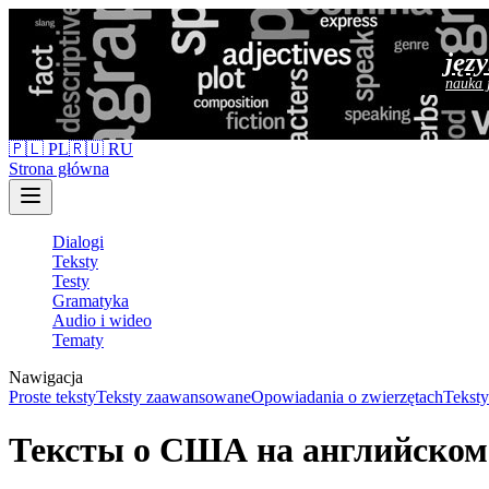
jęz
nauka 
🇵🇱 PL
🇷🇺 RU
Strona główna
Dialogi
Teksty
Testy
Gramatyka
Audio i wideo
Tematy
Nawigacja
Proste teksty
Teksty zaawansowane
Opowiadania o zwierzętach
Teksty
Тексты о США на английском