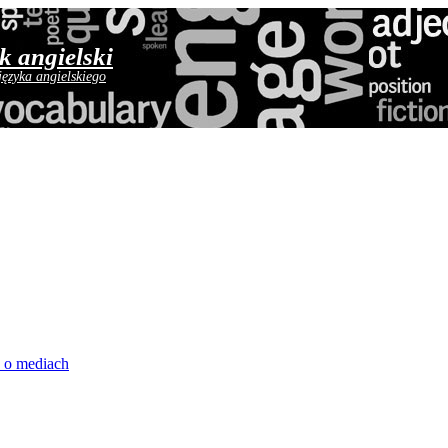
yk angielski
języka angielskiego
 o mediach