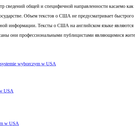
р сведений общей и специфичной направленности касаемо как 
сударстве. Объем текстов о США не предусматривает быстрого 
альной информации. Тексты о США на английском языке являют
аписаны они профессиональными публицистами являющимися жи
 i systemie wyborczym w USA
e w USA
znym w USA