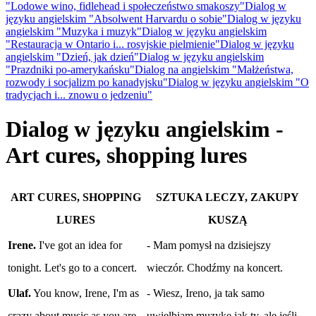
"Lodowe wino, fidlehead i społeczeństwo smakoszy"
Dialog w
języku angielskim "Absolwent Harvardu o sobie"
Dialog w języku
angielskim "Muzyka i muzyk"
Dialog w języku angielskim
"Restauracja w Ontario i... rosyjskie pielmienie"
Dialog w języku
angielskim "Dzień, jak dzień"
Dialog w języku angielskim
"Prazdniki po-amerykańsku"
Dialog na angielskim "Małżeństwa,
rozwody i socjalizm po kanadyjsku"
Dialog w języku angielskim "O
tradycjach i... znowu o jedzeniu"
Dialog w języku angielskim -
Art cures, shopping lures
ART CURES, SHOPPING
SZTUKA LECZY, ZAKUPY
LURES
KUSZĄ
Irene.
I've got an idea for
- Mam pomysł na dzisiejszy
tonight. Let's go to a concert.
wieczór. Chodźmy na koncert.
Ulaf.
You know, Irene, I'm as
- Wiesz, Ireno, ja tak samo
crazy about music as you are,
uwielbiam muzykę jak ty, ale jeśli