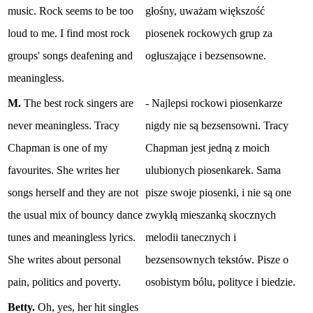
music. Rock seems to be too
głośny, uważam większość
loud to me. I find most rock
piosenek rockowych grup za
groups' songs deafening and
ogłuszające i bezsensowne.
meaningless.
M.
The best rock singers are
- Najlepsi rockowi piosenkarze
never meaningless. Tracy
nigdy nie są bezsensowni. Tracy
Chapman is one of my
Chapman jest jedną z moich
favourites. She writes her
ulubionych piosenkarek. Sama
songs herself and they are not
pisze swoje piosenki, i nie są one
the usual mix of bouncy dance
zwykłą mieszanką skocznych
tunes and meaningless lyrics.
melodii tanecznych i
She writes about personal
bezsensownych tekstów. Pisze o
pain, politics and poverty.
osobistym bólu, polityce i biedzie.
Betty.
Oh, yes, her hit singles