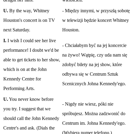
U.
By the way, Whitney
- Między innymi, w przyszłą sobotę
Houston's concert is on TV
w telewizji będzie koncert Whitney
next Saturday.
Houston.
I.
I wish I could see her live
- Chciałabym być na jej koncercie
performance! I doubt we'd be
na żywo! Wątpię, czy uda nam się
able to get tickets to her show,
zdobyć bilety na jej show, które
which is on at the John
odbywa się w Centrum Sztuk
Kennedy Centre for
Scenicznych Johna Kennedy'ego.
Performing Arts.
U.
You never know before
- Nigdy nie wiesz, póki nie
you try. I suggest that we
spróbujesz. Można zadzwonić do
should call the John Kennedy
Centrum im. Johna Kennedy'ego.
Centre's and ask. (Dials the
(Wybiera numer telefonu.)