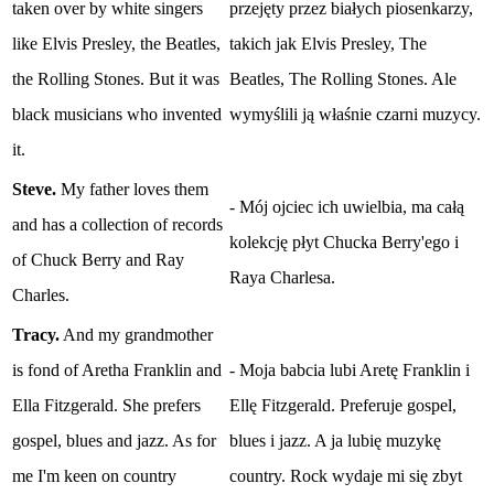
taken over by white singers
przejęty przez białych piosenkarzy,
like Elvis Presley, the Beatles,
takich jak Elvis Presley, The
the Rolling Stones. But it was
Beatles, The Rolling Stones. Ale
black musicians who invented
wymyślili ją właśnie czarni muzycy.
it.
Steve.
My father loves them
- Mój ojciec ich uwielbia, ma całą
and has a collection of records
kolekcję płyt Chucka Berry'ego i
of Chuck Berry and Ray
Raya Charlesa.
Charles.
Tracy.
And my grandmother
is fond of Aretha Franklin and
- Moja babcia lubi Aretę Franklin i
Ella Fitzgerald. She prefers
Ellę Fitzgerald. Preferuje gospel,
gospel, blues and jazz. As for
blues i jazz. A ja lubię muzykę
me I'm keen on country
country. Rock wydaje mi się zbyt