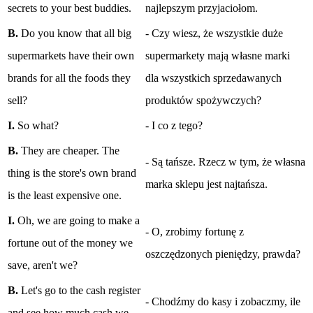
secrets to your best buddies.
najlepszym przyjaciołom.
B.
Do you know that all big
- Czy wiesz, że wszystkie duże
supermarkets have their own
supermarkety mają własne marki
brands for all the foods they
dla wszystkich sprzedawanych
sell?
produktów spożywczych?
I.
So what?
- I co z tego?
B.
They are cheaper. The
- Są tańsze. Rzecz w tym, że własna
thing is the store's own brand
marka sklepu jest najtańsza.
is the least expensive one.
I.
Oh, we are going to make a
- O, zrobimy fortunę z
fortune out of the money we
oszczędzonych pieniędzy, prawda?
save, aren't we?
B.
Let's go to the cash register
- Chodźmy do kasy i zobaczmy, ile
and see how much cash we