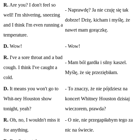
R.
Are you? I don't feel so
- Naprawdę? Ja nie czuję się tak
well! I'm shivering, sneezing
dobrze! Drżę, kicham i myślę, że
and I think I'm even running a
nawet mam gorączkę.
temperature.
D.
Wow!
- Wow!
R.
I've a sore throat and a bad
- Mam ból gardła i silny kaszel.
cough. I think I've caught a
Myślę, że się przeziębiłam.
cold.
D.
It means you won't go to
- To znaczy, że nie pójdziesz na
Whit-ney Houston show
koncert Whitney Houston dzisiaj
tonight, yeah?
wieczorem, prawda?
R.
Oh, no, I wouldn't miss it
- O nie, nie przegapiłabym tego za
for anything.
nic na świecie.