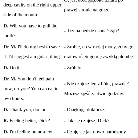
deep cavity on the right upper
prawej stronie na górze.
side of the mouth.
D.
Will you have to pull the
- Trzeba będzie usunąć ząb?
tooth?
Dr M.
I'll do my best to save
- Zrobię, co w mojej mocy, żeby go
it. I'd suggest a regular filling.
uratować. Sugeruję zwykłą plombę.
D.
Do it.
- Zrób to.
Dr M.
You don't feel pain
- Nie czujesz teraz bólu, prawda?
now, do you? You can eat in
Możesz zjeść za dwie godziny.
two hours.
D.
Thank you, doctor.
- Dziękuję, doktorze.
R.
Feeling better, Dick?
- Jak się czujesz, Dick?
D.
I'm feeling brand-new.
- Czuję się jak nowo narodzony.