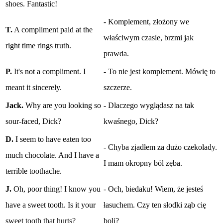
shoes. Fantastic!
- Komplement, złożony we
T.
A compliment paid at the
właściwym czasie, brzmi jak
right time rings truth.
prawda.
P.
It's not a compliment. I
- To nie jest komplement. Mówię to
meant it sincerely.
szczerze.
Jack.
Why are you looking so
- Dlaczego wyglądasz na tak
sour-faced, Dick?
kwaśnego, Dick?
D.
I seem to have eaten too
- Chyba zjadłem za dużo czekolady.
much chocolate. And I have a
I mam okropny ból zęba.
terrible toothache.
J.
Oh, poor thing! I know you
- Och, biedaku! Wiem, że jesteś
have a sweet tooth. Is it your
łasuchem. Czy ten słodki ząb cię
sweet tooth that hurts?
boli?