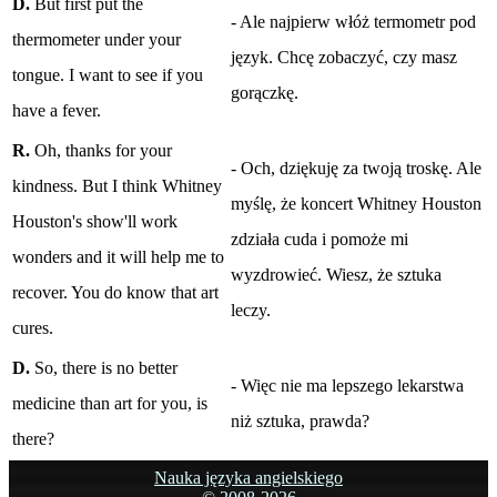
D.
But first put the
- Ale najpierw włóż termometr pod
thermometer under your
język. Chcę zobaczyć, czy masz
tongue. I want to see if you
gorączkę.
have a fever.
R.
Oh, thanks for your
- Och, dziękuję za twoją troskę. Ale
kindness. But I think Whitney
myślę, że koncert Whitney Houston
Houston's show'll work
zdziała cuda i pomoże mi
wonders and it will help me to
wyzdrowieć. Wiesz, że sztuka
recover. You do know that art
leczy.
cures.
D.
So, there is no better
- Więc nie ma lepszego lekarstwa
medicine than art for you, is
niż sztuka, prawda?
there?
Nauka języka angielskiego