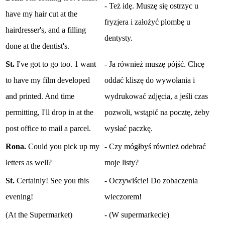
- Też idę. Muszę się ostrzyc u
have my hair cut at the
fryzjera i założyć plombę u
hairdresser's, and a filling
dentysty.
done at the dentist's.
St.
I've got to go too. 1 want
- Ja również muszę pójść. Chcę
to have my film developed
oddać kliszę do wywołania i
and printed. And time
wydrukować zdjęcia, a jeśli czas
permitting, I'll drop in at the
pozwoli, wstąpić na pocztę, żeby
post office to mail a parcel.
wysłać paczkę.
Rona.
Could you pick up my
- Czy mógłbyś również odebrać
letters as well?
moje listy?
St.
Certainly! See you this
- Oczywiście! Do zobaczenia
evening!
wieczorem!
(At the Supermarket)
- (W supermarkecie)