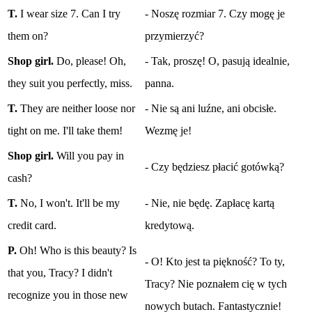
T.
I wear size 7. Can I try
- Noszę rozmiar 7. Czy mogę je
them on?
przymierzyć?
Shop girl.
Do, please! Oh,
- Tak, proszę! O, pasują idealnie,
they suit you perfectly, miss.
panna.
T.
They are neither loose nor
- Nie są ani luźne, ani obcisłe.
tight on me. I'll take them!
Wezmę je!
Shop girl.
Will you pay in
- Czy będziesz płacić gotówką?
cash?
T.
No, I won't. It'll be my
- Nie, nie będę. Zapłacę kartą
credit card.
kredytową.
P.
Oh! Who is this beauty? Is
- O! Kto jest ta piękność? To ty,
that you, Tracy? I didn't
Tracy? Nie poznałem cię w tych
recognize you in those new
nowych butach. Fantastycznie!