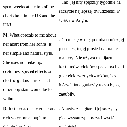
- Tak, jej hity spędziły tygodnie na
spent weeks at the top of the
szczycie najlepszej dwudziestki w
charts both in the US and the
USA i w Anglii.
UK!
M.
What appeals to me about
- Co mi się w niej podoba oprócz jej
her apart from her songs, is
piosenek, to jej proste i naturalne
her simple and natural style.
maniery. Nie używa makijażu,
She uses no make-up,
kostiumów, efektów specjalnych ani
costumes, special effects or
gitar elektrycznych - trików, bez
electric guitars - tricks that
których inne gwiazdy rocka by się
other pop stars would be lost
zagubiły.
without.
B.
Just her acoustic guitar and
- Akustyczna gitara i jej soczysty
rich voice are enough to
głos wystarczą, aby zachwycić jej
delight her fans.
wielbicieli.