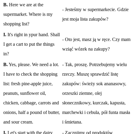
B.
Here we are at the
- Jesteśmy w supermarkecie. Gdzie
supermarket. Where is my
jest moja lista zakupów?
shopping list?
I.
It's right in ypur hand. Shall
- Oto jest, masz ją w ręce. Czy mam
I get a cart to put the things
wziąć wózek na zakupy?
in?
B.
Yes, please. We need a lot.
- Tak, proszę. Potrzebujemy wielu
I have to check the shopping
rzeczy. Muszę sprawdzić listę
list: fresh pine-apple juice,
zakupów: świeży sok ananasowy,
peanuts, sunflower oil,
orzeszki ziemne, olej
chicken, cabbage, carrots and
słonecznikowy, kurczak, kapusta,
onions, half a pound of butter,
marchewki i cebula, pół funta masła
and sour cream.
i śmietana.
I.
Let's start with the dairy
- Zacznijmy od produktów