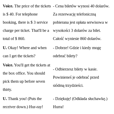
Voice.
The price of the tickets
- Cena biletów wynosi 40 dolarów.
is $ 40. For telephone
Za rezerwację telefoniczną
booking, there is $ 3 service
pobierana jest opłata serwisowa w
charge per ticket. That'll be a
wysokości 3 dolarów za bilet.
total of $ 860.
Całość wyniesie 860 dolarów.
U.
Okay! Where and when
- Dobrze! Gdzie i kiedy mogę
can I get the tickets?
odebrać bilety?
Voice.
You'll get the tickets at
- Odbierzesz bilety w kasie.
the box office. You should
Powinieneś je odebrać przed
pick them up before seven
siódmą trzydzieści.
thirty.
U.
Thank you! (Puts the
- Dziękuję! (Odkłada słuchawkę.)
receiver down.) Hur-ray!
Hurra!