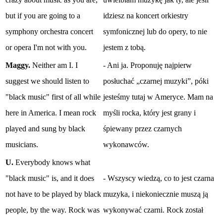
but if you are going to a
idziesz na koncert orkiestry
symphony orchestra concert
symfonicznej lub do opery, to nie
or opera I'm not with you.
jestem z tobą.
Maggy.
Neither am I. I
- Ani ja. Proponuję najpierw
suggest we should listen to
posłuchać „czarnej muzyki”, póki
"black music" first of all while
jesteśmy tutaj w Ameryce. Mam na
here in America. I mean rock
myśli rocka, który jest grany i
played and sung by black
śpiewany przez czarnych
musicians.
wykonawców.
U.
Everybody knows what
"black music" is, and it does
- Wszyscy wiedzą, co to jest czarna
not have to be played by black
muzyka, i niekoniecznie muszą ją
people, by the way. Rock was
wykonywać czarni. Rock został