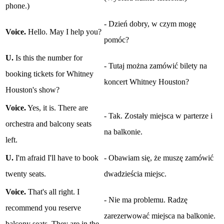
phone.)
- Dzień dobry, w czym mogę
Voice.
Hello. May I help you?
pomóc?
U.
Is this the number for
- Tutaj można zamówić bilety na
booking tickets for Whitney
koncert Whitney Houston?
Houston's show?
Voice.
Yes, it is. There are
- Tak. Zostały miejsca w parterze i
orchestra and balcony seats
na balkonie.
left.
U.
I'm afraid I'll have to book
- Obawiam się, że muszę zamówić
twenty seats.
dwadzieścia miejsc.
Voice.
That's all right. I
- Nie ma problemu. Radzę
recommend you reserve
zarezerwować miejsca na balkonie.
balcony seats. They are in the