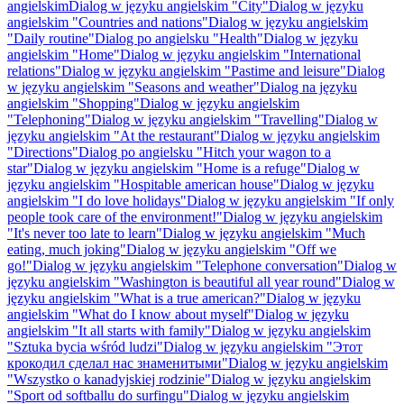
angielskim
Dialog w języku angielskim "City"
Dialog w języku
angielskim "Countries and nations"
Dialog w języku angielskim
"Daily routine"
Dialog po angielsku "Health"
Dialog w języku
angielskim "Home"
Dialog w języku angielskim "International
relations"
Dialog w języku angielskim "Pastime and leisure"
Dialog
w języku angielskim "Seasons and weather"
Dialog na języku
angielskim "Shopping"
Dialog w języku angielskim
"Telephoning"
Dialog w języku angielskim "Travelling"
Dialog w
języku angielskim "At the restaurant"
Dialog w języku angielskim
"Directions"
Dialog po angielsku "Hitch your wagon to a
star"
Dialog w języku angielskim "Home is a refuge"
Dialog w
języku angielskim "Hospitable american house"
Dialog w języku
angielskim "I do love holidays"
Dialog w języku angielskim "If only
people took care of the environment!"
Dialog w języku angielskim
"It's never too late to learn"
Dialog w języku angielskim "Much
eating, much joking"
Dialog w języku angielskim "Off we
go!"
Dialog w języku angielskim "Telephone conversation"
Dialog w
języku angielskim "Washington is beautiful all year round"
Dialog w
języku angielskim "What is a true american?"
Dialog w języku
angielskim "What do I know about myself"
Dialog w języku
angielskim "It all starts with family"
Dialog w języku angielskim
"Sztuka bycia wśród ludzi"
Dialog w języku angielskim "Этот
крокодил сделал нас знаменитыми"
Dialog w języku angielskim
"Wszystko o kanadyjskiej rodzinie"
Dialog w języku angielskim
"Sport od softballu do surfingu"
Dialog w języku angielskim