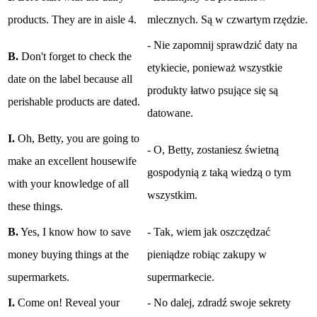
products. They are in aisle 4.
mlecznych. Są w czwartym rzędzie.
- Nie zapomnij sprawdzić daty na
B.
Don't forget to check the
etykiecie, ponieważ wszystkie
date on the label because all
produkty łatwo psujące się są
perishable products are dated.
datowane.
I.
Oh, Betty, you are going to
- O, Betty, zostaniesz świetną
make an excellent housewife
gospodynią z taką wiedzą o tym
with your knowledge of all
wszystkim.
these things.
B.
Yes, I know how to save
- Tak, wiem jak oszczędzać
money buying things at the
pieniądze robiąc zakupy w
supermarkets.
supermarkecie.
I.
Come on! Reveal your
- No dalej, zdradź swoje sekrety