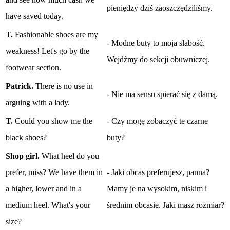
pieniędzy dziś zaoszczędziliśmy.
have saved today.
T.
Fashionable shoes are my
- Modne buty to moja słabość.
weakness! Let's go by the
Wejdźmy do sekcji obuwniczej.
footwear section.
Patrick.
There is no use in
- Nie ma sensu spierać się z damą.
arguing with a lady.
T.
Could you show me the
- Czy mogę zobaczyć te czarne
black shoes?
buty?
Shop girl.
What heel do you
prefer, miss? We have them in
- Jaki obcas preferujesz, panna?
a higher, lower and in a
Mamy je na wysokim, niskim i
medium heel. What's your
średnim obcasie. Jaki masz rozmiar?
size?