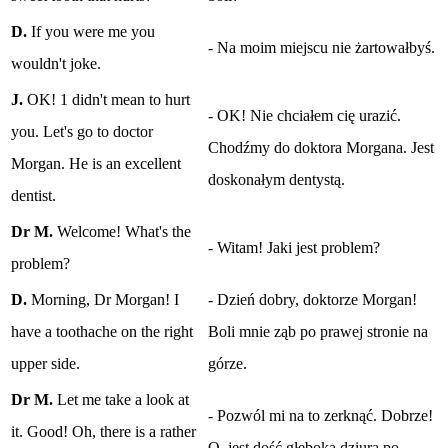
D.
If you were me you
- Na moim miejscu nie żartowałbyś.
wouldn't joke.
J.
OK! 1 didn't mean to hurt
- OK! Nie chciałem cię urazić.
you. Let's go to doctor
Chodźmy do doktora Morgana. Jest
Morgan. He is an excellent
doskonałym dentystą.
dentist.
Dr M.
Welcome! What's the
- Witam! Jaki jest problem?
problem?
D.
Morning, Dr Morgan! I
- Dzień dobry, doktorze Morgan!
have a toothache on the right
Boli mnie ząb po prawej stronie na
upper side.
górze.
Dr M.
Let me take a look at
- Pozwól mi na to zerknąć. Dobrze!
it. Good! Oh, there is a rather
O, jest dość głęboka dziura po