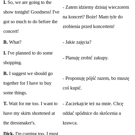
I.
So, we are going to the
- Zatem idziemy dzisiaj wieczorem
show tonight! Goodness! I've
na koncert? Boże! Mam tyle do
got so much to do before the
zrobienia przed koncertem!
concert!
B.
What?
- Jakie zajęcia?
I.
I've planned to do some
- Planuję zrobić zakupy.
shopping.
B.
I suggest we should go
- Proponuję pójść razem, bo muszę
together for I have to buy
coś kupić.
some things.
T.
Wait for me too. I want to
- Zaczekajcie też na mnie. Chcę
have my skirts shortened at
oddać spódnice do skrócenia u
the dressmaker's.
krawca.
Dick.
I'm coming too. I must