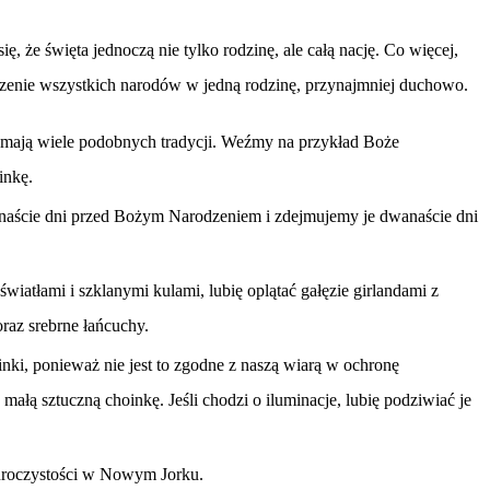
ę, że święta jednoczą nie tylko rodzinę, ale całą nację. Co więcej,
zenie wszystkich narodów w jedną rodzinę, przynajmniej duchowo.
ie mają wiele podobnych tradycji. Weźmy na przykład Boże
inkę.
anaście dni przed Bożym Narodzeniem i zdejmujemy je dwanaście dni
atłami i szklanymi kulami, lubię oplątać gałęzie girlandami z
raz srebrne łańcuchy.
nki, ponieważ nie jest to zgodne z naszą wiarą w ochronę
łą sztuczną choinkę. Jeśli chodzi o iluminacje, lubię podziwiać je
uroczystości w Nowym Jorku.