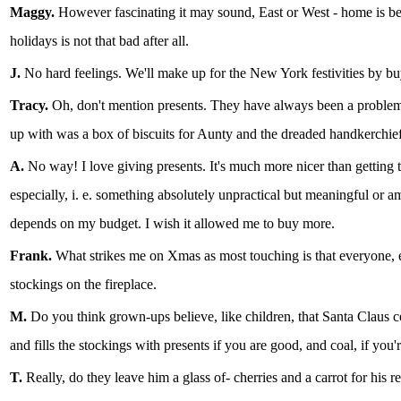
Maggy.
However fascinating it may sound, East or West - home is 
holidays is not that bad after all.
J.
No hard feelings. We'll make up for the New York festivities by b
Tracy.
Oh, don't mention presents. They have always been a problem
up with was a box of biscuits for Aunty and the dreaded handkerchief
A.
No way! I love giving presents. It's much more nicer than getting t
especially, i. e. something absolutely unpractical but meaningful or a
depends on my budget. I wish it allowed me to buy more.
Frank.
What strikes me on Xmas as most touching is that everyone,
stockings on the fireplace.
M.
Do you think grown-ups believe, like children, that Santa Claus
and fills the stockings with presents if you are good, and coal, if you'
T.
Really, do they leave him a glass of- cherries and a carrot for his rei