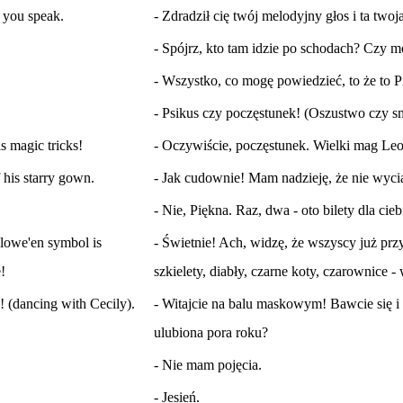
 you speak.
- Zdradził cię twój melodyjny głos i ta two
- Spójrz, kto tam idzie po schodach? Czy 
- Wszystko, co mogę powiedzieć, to że to Pi
- Psikus czy poczęstunek! (Oszustwo czy s
s magic tricks!
- Oczywiście, poczęstunek. Wielki mag Le
 his starry gown.
- Jak cudownie! Mam nadzieję, że nie wyc
- Nie, Piękna. Raz, dwa - oto bilety dla cieb
lowe'en symbol is
- Świetnie! Ach, widzę, że wszyscy już prz
e!
szkielety, diabły, czarne koty, czarownice - 
 (dancing with Cecily).
- Witajcie na balu maskowym! Bawcie się i c
ulubiona pora roku?
- Nie mam pojęcia.
- Jesień.