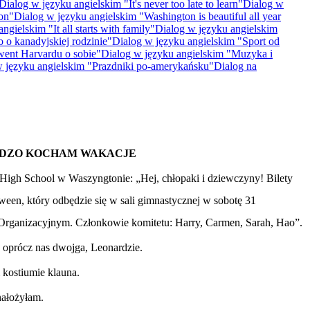
Dialog w języku angielskim "It's never too late to learn"
Dialog w
on"
Dialog w języku angielskim "Washington is beautiful all year
ngielskim "It all starts with family"
Dialog w języku angielskim
 o kanadyjskiej rodzinie"
Dialog w języku angielskim "Sport od
went Harvardu o sobie"
Dialog w języku angielskim "Muzyka i
 języku angielskim "Prazdniki po-amerykańsku"
Dialog na
DZO KOCHAM WAKACJE
 High School w Waszyngtonie: „Hej, chłopaki i dziewczyny! Bilety
ween, który odbędzie się w sali gimnastycznej w sobotę 31
 Organizacyjnym. Członkowie komitetu: Harry, Carmen, Sarah, Hao”.
wy oprócz nas dwojga, Leonardzie.
 kostiumie klauna.
nałożyłam.