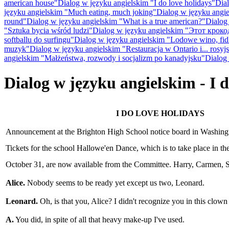
american house"
Dialog w języku angielskim "I do love holidays"
Dial
języku angielskim "Much eating, much joking"
Dialog w języku angi
round"
Dialog w języku angielskim "What is a true american?"
Dialog
"Sztuka bycia wśród ludzi"
Dialog w języku angielskim "Этот кро
softballu do surfingu"
Dialog w języku angielskim "Lodowe wino, fid
muzyk"
Dialog w języku angielskim "Restauracja w Ontario i... rosyjs
angielskim "Małżeństwa, rozwody i socjalizm po kanadyjsku"
Dialog 
Dialog w języku angielskim - I d
I DO LOVE HOLIDAYS
Announcement at the Brighton High School notice board in Washingt
Tickets for the school Hallowe'en Dance, which is to take place in 
October 31, are now available from the Committee. Harry, Carmen, 
Alice.
Nobody seems to be ready yet except us two, Leonard.
Leonard.
Oh, is that you, Alice? I didn't recognize you in this clow
A.
You did, in spite of all that heavy make-up I've used.