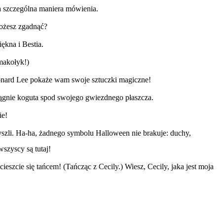
ja szczególna maniera mówienia.
możesz zgadnąć?
ękna i Bestia.
makołyk!)
onard Lee pokaże wam swoje sztuczki magiczne!
iągnie koguta spod swojego gwiezdnego płaszcza.
ie!
yszli. Ha-ha, żadnego symbolu Halloween nie brakuje: duchy,
wszyscy są tutaj!
ieszcie się tańcem! (Tańcząc z Cecily.) Wiesz, Cecily, jaka jest moja