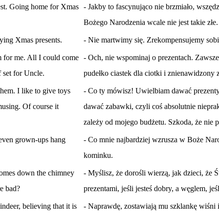
best. Going home for Xmas
- Jakby to fascynująco nie brzmiało, wszęd
Bożego Narodzenia wcale nie jest takie złe.
uying Xmas presents.
- Nie martwimy się. Zrekompensujemy sobie
 for me. All I could come
- Och, nie wspominaj o prezentach. Zawsz
 set for Uncle.
pudełko ciastek dla ciotki i znienawidzony
hem. I like to give toys
- Co ty mówisz! Uwielbiam dawać prezenty. 
musing. Of course it
dawać zabawki, czyli coś absolutnie niepr
zależy od mojego budżetu. Szkoda, że nie 
 even grown-ups hang
- Co mnie najbardziej wzrusza w Boże Naro
kominku.
 comes down the chimney
- Myślisz, że dorośli wierzą, jak dzieci, ż
re bad?
prezentami, jeśli jesteś dobry, a węglem, jeśl
ndeer, believing that it is
- Naprawdę, zostawiają mu szklankę wiśni i