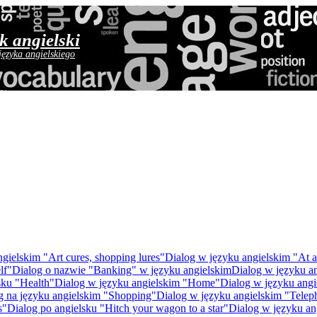
yk angielski
języka angielskiego
gielskim "Art cures, shopping lures"
Dialog w języku angielskim "At a
lf"
Dialog o nazwie "Banking" w języku angielskim
Dialog w języku a
sku "Health"
Dialog w języku angielskim "Home"
Dialog w języku angie
g na języku angielskim "Shopping"
Dialog w języku angielskim "Telep
s"
Dialog po angielsku "Hitch your wagon to a star"
Dialog w języku an