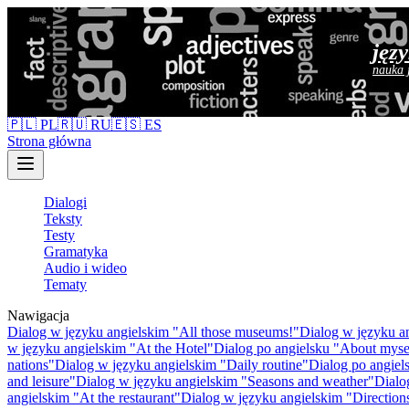
jęz
nauka 
🇵🇱 PL
🇷🇺 RU
🇪🇸 ES
Strona główna
Dialogi
Teksty
Testy
Gramatyka
Audio i wideo
Tematy
Nawigacja
Dialog w języku angielskim "All those museums!"
Dialog w języku an
w języku angielskim "At the Hotel"
Dialog po angielsku "About myse
nations"
Dialog w języku angielskim "Daily routine"
Dialog po angiel
and leisure"
Dialog w języku angielskim "Seasons and weather"
Dialo
angielskim "At the restaurant"
Dialog w języku angielskim "Direction