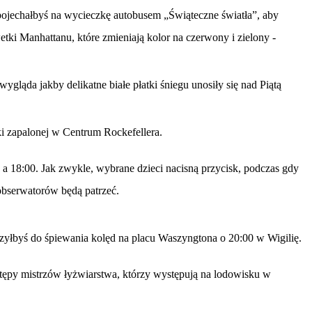
jechałbyś na wycieczkę autobusem „Świąteczne światła”, aby
wetki Manhattanu, które zmieniają kolor na czerwony i zielony -
wygląda jakby delikatne białe płatki śniegu unosiły się nad Piątą
i zapalonej w Centrum Rockefellera.
 a 18:00. Jak zwykle, wybrane dzieci nacisną przycisk, podczas gdy
obserwatorów będą patrzeć.
zyłbyś do śpiewania kolęd na placu Waszyngtona o 20:00 w Wigilię.
stępy mistrzów łyżwiarstwa, którzy występują na lodowisku w