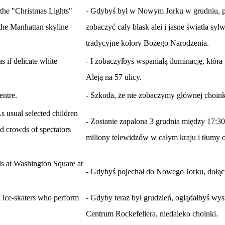
the "Christmas Lights"
- Gdybyś był w Nowym Jorku w grudniu, po
f the Manhattan skyline
zobaczyć cały blask alei i jasne światła syl
tradycyjne kolory Bożego Narodzenia.
s if delicate white
- I zobaczyłbyś wspaniałą iluminację, która 
Aleją na 57 ulicy.
entre.
- Szkoda, że nie zobaczymy głównej choink
s usual selected children
- Zostanie zapalona 3 grudnia między 17:30
nd crowds of spectators
miliony telewidzów w całym kraju i tłumy 
ls at Washington Square at
- Gdybyś pojechał do Nowego Jorku, dołąc
ice-skaters who perform
- Gdyby teraz był grudzień, oglądałbyś wy
Centrum Rockefellera, niedaleko choinki.