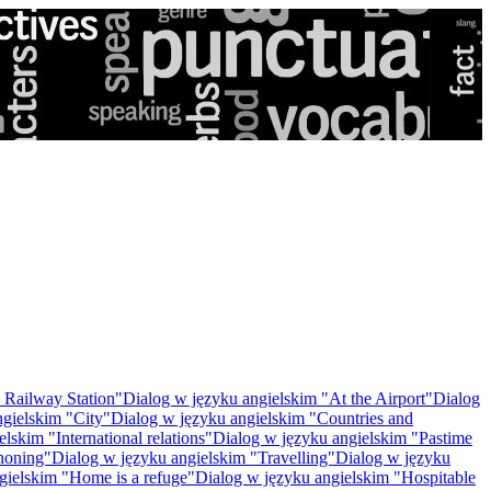
 Railway Station"
Dialog w języku angielskim "At the Airport"
Dialog
ngielskim "City"
Dialog w języku angielskim "Countries and
lskim "International relations"
Dialog w języku angielskim "Pastime
honing"
Dialog w języku angielskim "Travelling"
Dialog w języku
gielskim "Home is a refuge"
Dialog w języku angielskim "Hospitable