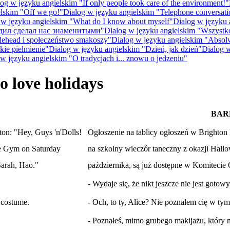
og w języku angielskim "If only people took care of the environment!"
elskim "Off we go!"
Dialog w języku angielskim "Telephone conversati
 w języku angielskim "What do I know about myself"
Dialog w języku a
кодил сделал нас знаменитыми"
Dialog w języku angielskim "Wszystko
lehead i społeczeństwo smakoszy"
Dialog w języku angielskim "Absol
kie pielmienie"
Dialog w języku angielskim "Dzień, jak dzień"
Dialog w
w języku angielskim "O tradycjach i... znowu o jedzeniu"
o love holidays
BAR
on: "Hey, Guys 'n'Dolls!
Ogłoszenie na tablicy ogłoszeń w Brighton
the Gym on Saturday
na szkolny wieczór taneczny z okazji Hallo
Sarah, Hao."
października, są już dostępne w Komitecie
- Wydaje się, że nikt jeszcze nie jest goto
n costume.
- Och, to ty, Alice? Nie poznałem cię w tym
- Poznałeś, mimo grubego makijażu, który 