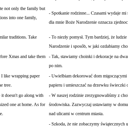
te not only the family but
- Spotkanie rodzinne... Czasami wydaje mi si
ions into one family,
dla mnie Boże Narodzenie oznacza zjednoc
ilar traditions. Take
- To niezły pomysł. Tym bardziej, że ludz
Narodzenie i sposób, w jaki ozdabiamy cho
efore Xmas and take them
- Tak, stawiamy choinki i dekoracje na dw
po nim.
, I like wrapping paper
- Uwielbiam dekorować dom migoczącymi świ
e tree.
papieru i umieszczać na drzewku świeczki o
 it doesn't go along with
- W naszej rodzinie zrezygnowaliśmy z choi
sized one at home. As for
środowiska. Zazwyczaj ustawiamy w domu ma
e.
nad ulicami w centrum miasta.
- Szkoda, że nie zobaczymy świątecznych 