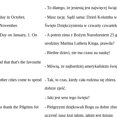
- To dlatego, że jesienią jest najwięcej świąt
ay in October,
- Masz rację. Sądź sama: Dzień Kolumba w 
f November.
Święto Dziękczynienia w czwarty czwartek 
Day on January, 1. On
- A potem zima z Bożym Narodzeniem 25 g
urodziny Martina Luthera Kinga, prawda?
- Biedne dzieci, nie ma czasu na naukę!
that that's the favourite
- Mówią, że najbardziej amerykańskim święt
 other cities come to spend
- Tak, to czas, kiedy cała rodzina się zbie
dobrze zjeść.
- Jaki jest sens tego święta?
 thank the Pilgrims for
- Pielgrzymi dziękowali Bogu za dobre zbi
uczynić nasz kraj takim, jakim jest dzisiaj.