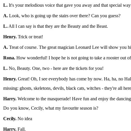
L.
It's your melodious voice that gave you away and that special way
A.
Look, who is going up the stairs over there? Can you guess?
L.
All I can say is that they are the Beauty and the Beast.
Henry.
Trick or treat!
A.
Treat of course. The great magician Leonard Lee will show you hi
Rona.
How wonderful! I hope he is not going to take a rooster out of
L.
No, Beauty. One, two - here are the tickets for you!
Henry.
Great! Oh, I see everybody has come by now. Ha, ha, no Hal
missing: ghosts, skeletons, devils, black cats, witches - they're all her
Harry.
Welcome to the masquerade! Have fun and enjoy the dancing!
Do you know, Cecily, what my favourite season is?
Cecily.
No idea
Harry.
Fall.